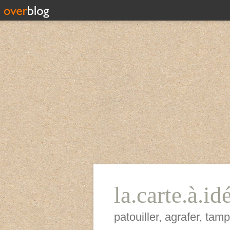
la.carte.à.id
patouiller, agrafer, ta