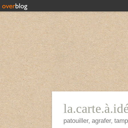
la.carte.à.id
patouiller, agrafer, ta