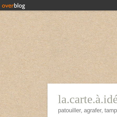
la.carte.à.id
patouiller, agrafer, ta